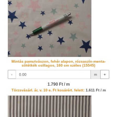
Mintás pamutvászon, fehér alapon, rózsaszín-menta-
sötétkék csillagos, 160 cm széles (15545)
-
m
+
1.790 Ft / m
Törzsvásárl. ár, v. 10 e. Ft kosárért. felett:
1.611 Ft / m