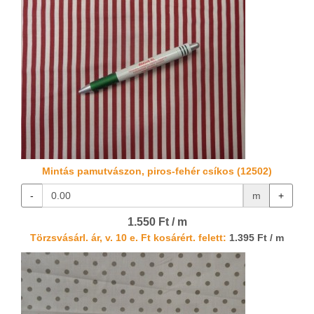
Mintás pamutvászon, piros-fehér csíkos (12502)
-
m
+
1.550 Ft / m
Törzsvásárl. ár, v. 10 e. Ft kosárért. felett:
1.395 Ft / m