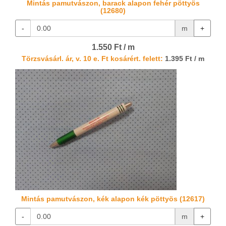
Mintás pamutvászon, barack alapon fehér pöttyös
(12680)
-
m
+
1.550 Ft / m
Törzsvásárl. ár, v. 10 e. Ft kosárért. felett:
1.395 Ft / m
Mintás pamutvászon, kék alapon kék pöttyös (12617)
-
m
+