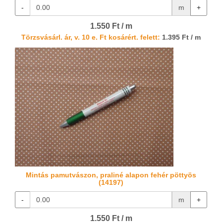
-
m
+
1.550 Ft / m
Törzsvásárl. ár, v. 10 e. Ft kosárért. felett:
1.395 Ft / m
Mintás pamutvászon, praliné alapon fehér pöttyös
(14197)
-
m
+
1.550 Ft / m