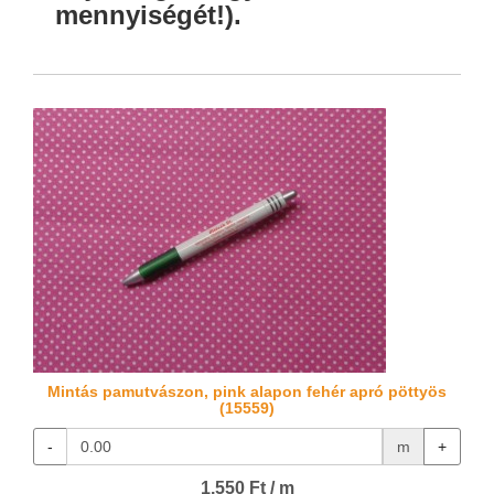
mennyiségét!).
Mintás pamutvászon, pink alapon fehér apró pöttyös
(15559)
-
m
+
1.550 Ft / m