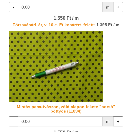
-
m
+
1.550 Ft / m
Törzsvásárl. ár, v. 10 e. Ft kosárért. felett:
1.395 Ft / m
Mintás pamutvászon, zöld alapon fekete "borsó"
pöttyös (11894)
-
m
+