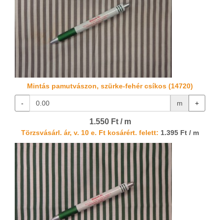
Mintás pamutvászon, szürke-fehér csíkos (14720)
-
m
+
1.550 Ft / m
Törzsvásárl. ár, v. 10 e. Ft kosárért. felett:
1.395 Ft / m