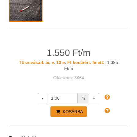
1.550 Ft/m
Törzsvásárl. ár, v. 10 e. Ft kosárért. felett:
: 1.395
Ft/m
Cikkszám: 3864
-
m
+
KOSÁRBA