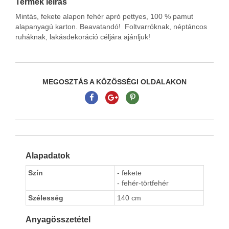
Termék leírás
Mintás, fekete alapon fehér apró pettyes, 100 % pamut
alapanyagú karton. Beavatandó! Foltvarróknak, néptáncos
ruháknak, lakásdekoráció céljára ajánljuk!
MEGOSZTÁS A KÖZÖSSÉGI OLDALAKON
Alapadatok
Szín
- fekete
- fehér-törtfehér
Szélesség
140 cm
Anyagösszetétel