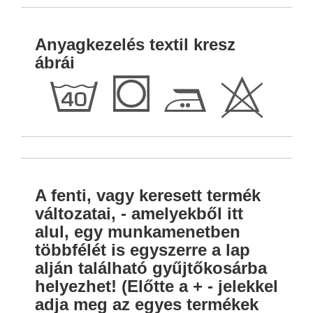
Anyagkezelés textil kresz
ábrái
h
Q
E
H
A fenti, vagy keresett termék
változatai, - amelyekből itt
alul, egy munkamenetben
többfélét is egyszerre a lap
alján található gyűjtőkosárba
helyezhet! (Előtte a + - jelekkel
adja meg az egyes termékek