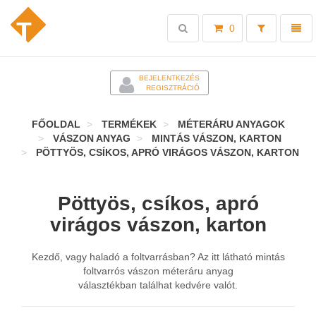
Toggle
Toggl
0
search
naviga
-
BEJELENTKEZÉS
REGISZTRÁCIÓ
FŐOLDAL
TERMÉKEK
MÉTERÁRU ANYAGOK
VÁSZON ANYAG
MINTÁS VÁSZON, KARTON
PÖTTYÖS, CSÍKOS, APRÓ VIRÁGOS VÁSZON, KARTON
Pöttyös, csíkos, apró
virágos vászon, karton
Kezdő, vagy haladó a foltvarrásban? Az itt látható mintás
foltvarrós vászon méteráru anyag
választékban találhat kedvére valót.