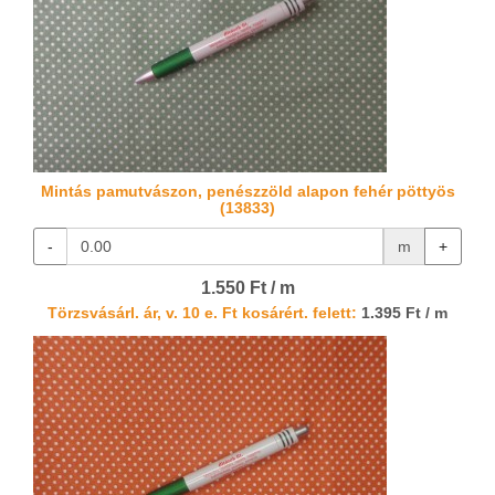
Mintás pamutvászon, penészzöld alapon fehér pöttyös
(13833)
-
m
+
1.550 Ft / m
Törzsvásárl. ár, v. 10 e. Ft kosárért. felett:
1.395 Ft / m