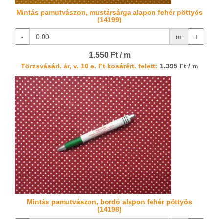
Mintás pamutvászon, mustársárga alapon fehér pöttyös
(14199)
-
m
+
1.550 Ft / m
Törzsvásárl. ár, v. 10 e. Ft kosárért. felett:
1.395 Ft / m
Mintás pamutvászon, bordó alapon fehér pöttyös
(14198)