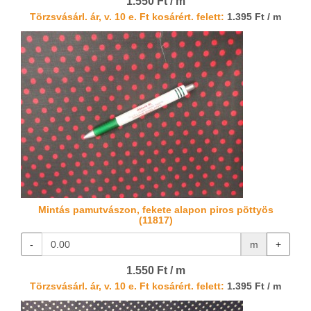
1.550 Ft / m
Törzsvásárl. ár, v. 10 e. Ft kosárért. felett:
1.395 Ft / m
Mintás pamutvászon, fekete alapon piros pöttyös
(11817)
-
m
+
1.550 Ft / m
Törzsvásárl. ár, v. 10 e. Ft kosárért. felett:
1.395 Ft / m