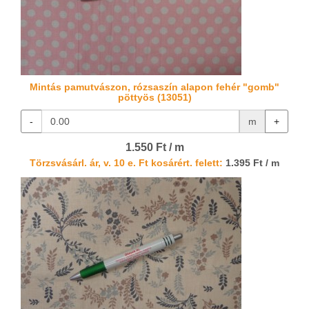
Mintás pamutvászon, rózsaszín alapon fehér "gomb"
pöttyös (13051)
-
m
+
1.550 Ft / m
Törzsvásárl. ár, v. 10 e. Ft kosárért. felett:
1.395 Ft / m