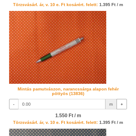
Törzsvásárl. ár, v. 10 e. Ft kosárért. felett:
1.395 Ft / m
Mintás pamutvászon, narancssárga alapon fehér
pöttyös (13836)
-
m
+
1.550 Ft / m
Törzsvásárl. ár, v. 10 e. Ft kosárért. felett:
1.395 Ft / m