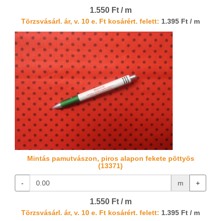
1.550 Ft / m
Törzsvásárl. ár, v. 10 e. Ft kosárért. felett:
1.395 Ft / m
Mintás pamutvászon, piros alapon fekete pöttyös
(13371)
-
m
+
1.550 Ft / m
Törzsvásárl. ár, v. 10 e. Ft kosárért. felett:
1.395 Ft / m