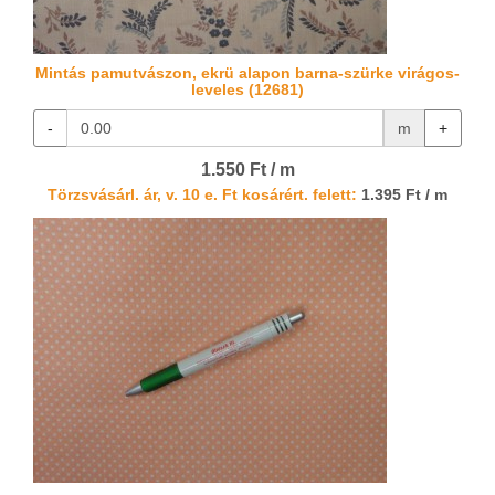
Mintás pamutvászon, ekrü alapon barna-szürke virágos-
leveles (12681)
-
m
+
1.550 Ft / m
Törzsvásárl. ár, v. 10 e. Ft kosárért. felett:
1.395 Ft / m