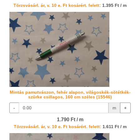
Törzsvásárl. ár, v. 10 e. Ft kosárért. felett:
1.395 Ft / m
Mintás pamutvászon, fehér alapon, világoskék-sötétkék-
szürke csillagos, 160 cm széles (15546)
-
m
+
1.790 Ft / m
Törzsvásárl. ár, v. 10 e. Ft kosárért. felett:
1.611 Ft / m