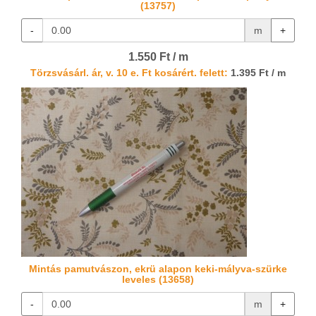
(13757)
-
m
+
1.550 Ft / m
Törzsvásárl. ár, v. 10 e. Ft kosárért. felett:
1.395 Ft / m
Mintás pamutvászon, ekrü alapon keki-mályva-szürke
leveles (13658)
-
m
+