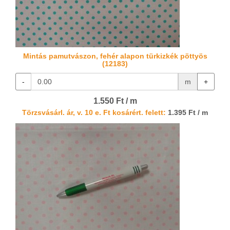
Mintás pamutvászon, fehér alapon türkizkék pöttyös
(12183)
-
m
+
1.550 Ft / m
Törzsvásárl. ár, v. 10 e. Ft kosárért. felett:
1.395 Ft / m