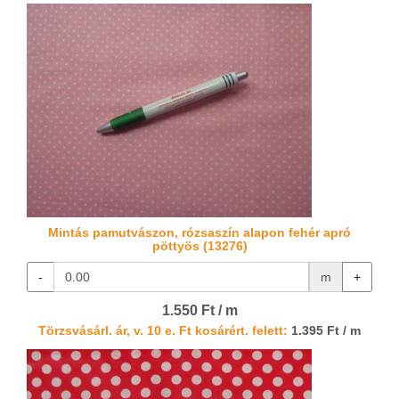
Mintás pamutvászon, rózsaszín alapon fehér apró
pöttyös (13276)
-
m
+
1.550 Ft / m
Törzsvásárl. ár, v. 10 e. Ft kosárért. felett:
1.395 Ft / m