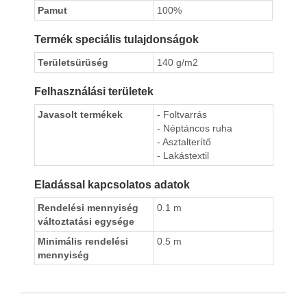
Pamut
100%
Termék speciális tulajdonságok
Területsürüség
140 g/m2
Felhasználási területek
Javasolt termékek
- Foltvarrás
- Néptáncos ruha
- Asztalterítő
- Lakástextil
Eladással kapcsolatos adatok
Rendelési mennyiség
0.1 m
változtatási egysége
Minimális rendelési
0.5 m
mennyiség