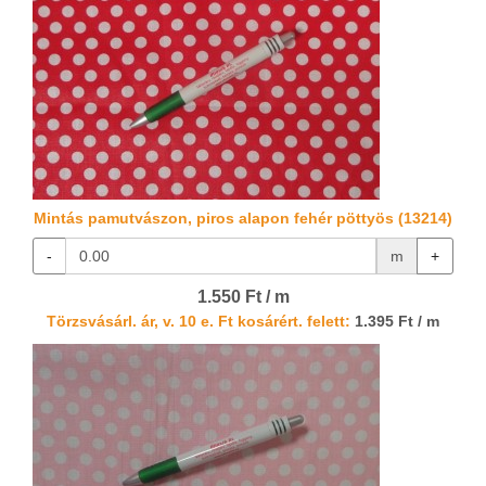
Mintás pamutvászon, piros alapon fehér pöttyös (13214)
-
m
+
1.550 Ft / m
Törzsvásárl. ár, v. 10 e. Ft kosárért. felett:
1.395 Ft / m