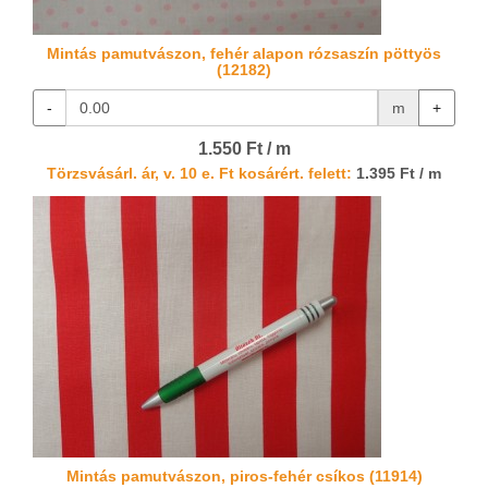
Mintás pamutvászon, fehér alapon rózsaszín pöttyös
(12182)
-
m
+
1.550 Ft / m
Törzsvásárl. ár, v. 10 e. Ft kosárért. felett:
1.395 Ft / m
Mintás pamutvászon, piros-fehér csíkos (11914)