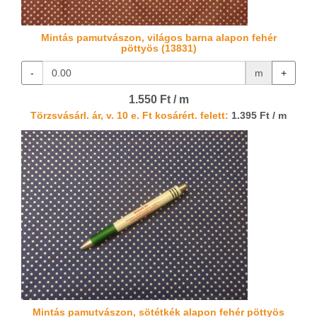
Mintás pamutvászon, világos barna alapon fehér
pöttyös (13831)
-
m
+
1.550 Ft / m
Törzsvásárl. ár, v. 10 e. Ft kosárért. felett:
1.395 Ft / m
Mintás pamutvászon, sötétkék alapon fehér pöttyös