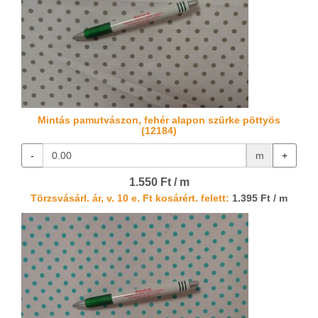
Mintás pamutvászon, fehér alapon szürke pöttyös
(12184)
-
m
+
1.550 Ft / m
Törzsvásárl. ár, v. 10 e. Ft kosárért. felett:
1.395 Ft / m