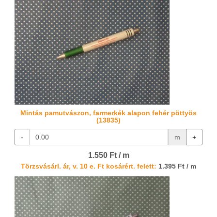
Mintás pamutvászon, farmerkék alapon fehér pöttyös
(13835)
-
m
+
1.550 Ft / m
Törzsvásárl. ár, v. 10 e. Ft kosárért. felett:
1.395 Ft / m