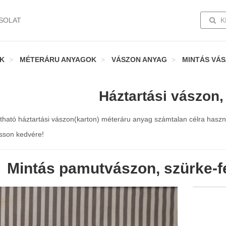
TOGG
SOLAT
K
K
MÉTERÁRU ANYAGOK
VÁSZON ANYAG
MINTÁS VÁ
Háztartási vászon,
látható háztartási vászon(karton) méteráru anyag számtalan célra hasz
sson kedvére!
Mintás pamutvászon, szürke-f