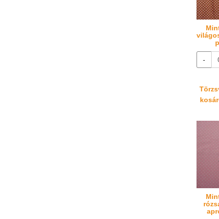
Min
világo
p
-
Törzsv
kosáré
Min
rózs
apr