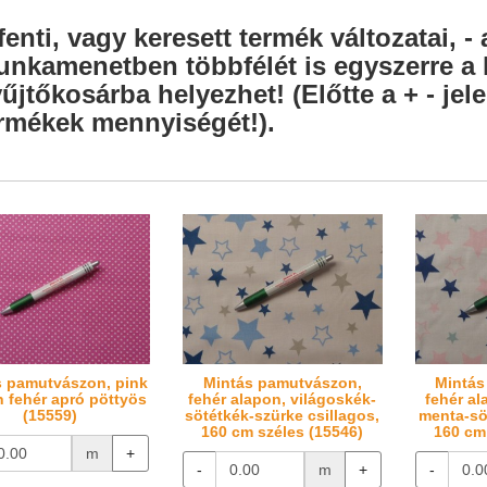
fenti, vagy keresett termék változatai, - 
nkamenetben többfélét is egyszerre a l
űjtőkosárba helyezhet! (Előtte a + - je
rmékek mennyiségét!).
s pamutvászon, pink
Mintás pamutvászon,
Mintás
 fehér apró pöttyös
fehér alapon, világoskék-
fehér al
(15559)
sötétkék-szürke csillagos,
menta-sö
160 cm széles (15546)
160 cm
m
+
-
m
+
-