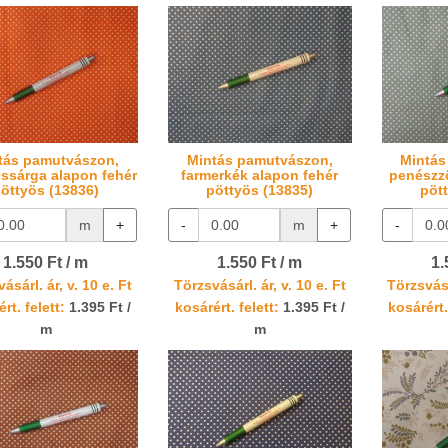
tás pamutvászon,
Mintás pamutvászon,
Mintás
ssárga alapon fehér
farmerkék alapon fehér
penészzö
öttyös (13836)
pöttyös (13835)
pöt
m
+
-
m
+
-
1.550 Ft / m
1.550 Ft / m
1.
ásárl. ár, v. 10 e. Ft
Törzsvásárl. ár, v. 10 e. Ft
Törzsvásá
rt. felett:
1.395 Ft /
kosárért. felett:
1.395 Ft /
kosárért.
m
m