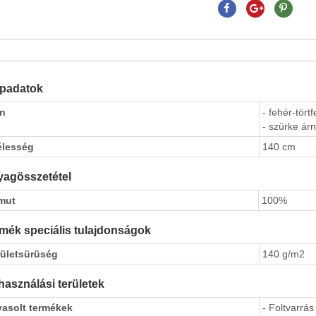
apadatok
ín
- fehér-tört
- szürke árn
élesség
140 cm
agösszetétel
mut
100%
mék speciális tulajdonságok
rületsürüség
140 g/m2
használási területek
vasolt termékek
- Foltvarrás