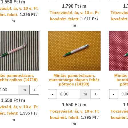
1.550 Ft / m
1.790 Ft / m
1.
ásárl. ár, v. 10 e. Ft
Törzsvásárl. ár, v. 10 e. Ft
Törzsvásá
rt. felett:
1.395 Ft /
kosárért. felett:
1.611 Ft /
kosárért.
m
m
tás pamutvászon,
Mintás pamutvászon,
Mintás
fehér csíkos (14719)
mustársárga alapon fehér
bordó
pöttyös (14199)
pöt
m
+
-
m
+
-
1.550 Ft / m
1.550 Ft / m
1.
ásárl. ár, v. 10 e. Ft
Törzsvásárl. ár, v. 10 e. Ft
Törzsvásá
rt. felett:
1.395 Ft /
kosárért. felett:
1.395 Ft /
kosárért.
m
m