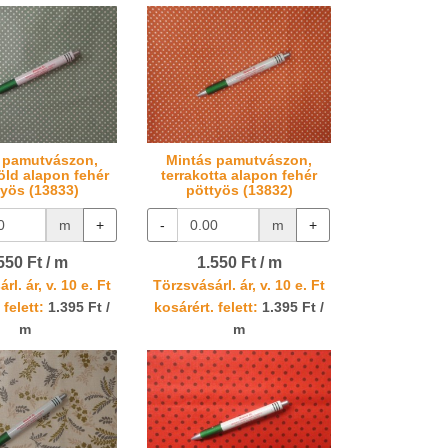
 pamutvászon,
Mintás pamutvászon,
ld alapon fehér
terrakotta alapon fehér
työs (13833)
pöttyös (13832)
m
+
-
m
+
550 Ft / m
1.550 Ft / m
rl. ár, v. 10 e. Ft
Törzsvásárl. ár, v. 10 e. Ft
 felett:
1.395 Ft /
kosárért. felett:
1.395 Ft /
m
m