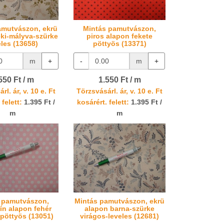
amutvászon, ekrü
Mintás pamutvászon,
ki-mályva-szürke
piros alapon fekete
eles (13658)
pöttyös (13371)
m
+
-
m
+
550 Ft / m
1.550 Ft / m
rl. ár, v. 10 e. Ft
Törzsvásárl. ár, v. 10 e. Ft
 felett:
1.395 Ft /
kosárért. felett:
1.395 Ft /
m
m
 pamutvászon,
Mintás pamutvászon, ekrü
ín alapon fehér
alapon barna-szürke
pöttyös (13051)
virágos-leveles (12681)