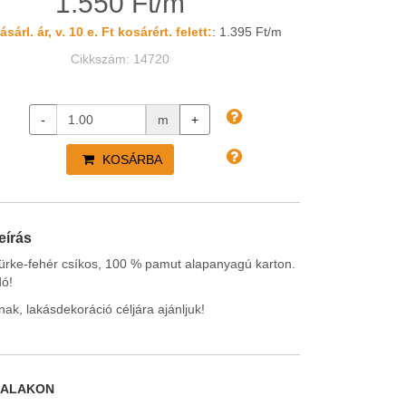
1.550 Ft/m
sárl. ár, v. 10 e. Ft kosárért. felett:
: 1.395 Ft/m
Cikkszám: 14720
-
m
+
KOSÁRBA
eírás
ürke-fehér csíkos, 100 % pamut alapanyagú karton.
dó!
nak, lakásdekoráció céljára ajánljuk!
DALAKON