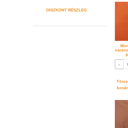
DISZKONT RÉSZLEG
Min
naranc
p
-
Törzsv
kosáré