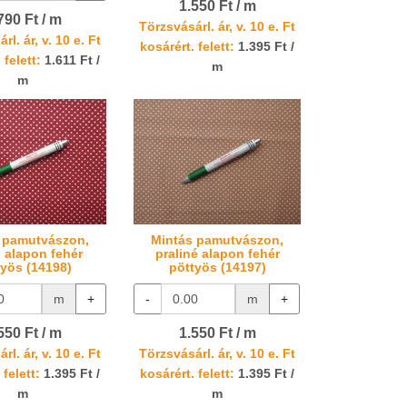
1.550 Ft / m
790 Ft / m
Törzsvásárl. ár, v. 10 e. Ft
rl. ár, v. 10 e. Ft
kosárért. felett:
1.395 Ft /
 felett:
1.611 Ft /
m
m
 pamutvászon,
Mintás pamutvászon,
 alapon fehér
praliné alapon fehér
työs (14198)
pöttyös (14197)
m
+
-
m
+
550 Ft / m
1.550 Ft / m
rl. ár, v. 10 e. Ft
Törzsvásárl. ár, v. 10 e. Ft
 felett:
1.395 Ft /
kosárért. felett:
1.395 Ft /
m
m