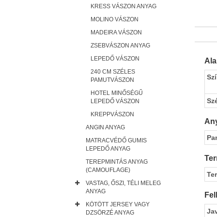
KRESS VÁSZON ANYAG
MOLINO VÁSZON
MADEIRA VÁSZON
ZSEBVÁSZON ANYAG
LEPEDŐ VÁSZON
Al
240 CM SZÉLES
Sz
PAMUTVÁSZON
HOTEL MINŐSÉGŰ
Sz
LEPEDŐ VÁSZON
KREPPVÁSZON
Any
ANGIN ANYAG
Pa
MATRACVÉDŐ GUMIS
LEPEDŐ ANYAG
Ter
TEREPMINTÁS ANYAG
(CAMOUFLAGE)
Te
VASTAG, ŐSZI, TÉLI MELEG
ANYAG
Fel
KÖTÖTT JERSEY VAGY
Ja
DZSÖRZÉ ANYAG