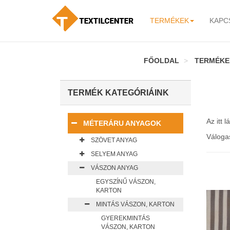
TERMÉKEK
KAPC
-
FŐOLDAL
TERMÉKE
TERMÉK KATEGÓRIÁINK
Az itt 
MÉTERÁRU ANYAGOK
Váloga
SZÖVET ANYAG
SELYEM ANYAG
VÁSZON ANYAG
EGYSZÍNŰ VÁSZON,
KARTON
MINTÁS VÁSZON, KARTON
GYEREKMINTÁS
VÁSZON, KARTON