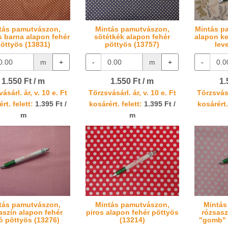
tás pamutvászon,
Mintás pamutvászon,
Mintás p
s barna alapon fehér
sötétkék alapon fehér
alapon ke
öttyös (13831)
pöttyös (13757)
lev
m
+
-
m
+
-
1.550 Ft / m
1.550 Ft / m
1.
ásárl. ár, v. 10 e. Ft
Törzsvásárl. ár, v. 10 e. Ft
Törzsvásá
rt. felett:
1.395 Ft /
kosárért. felett:
1.395 Ft /
kosárért.
m
m
tás pamutvászon,
Mintás pamutvászon,
Mintás
aszín alapon fehér
piros alapon fehér pöttyös
rózsasz
ó pöttyös (13276)
(13214)
"gomb" 