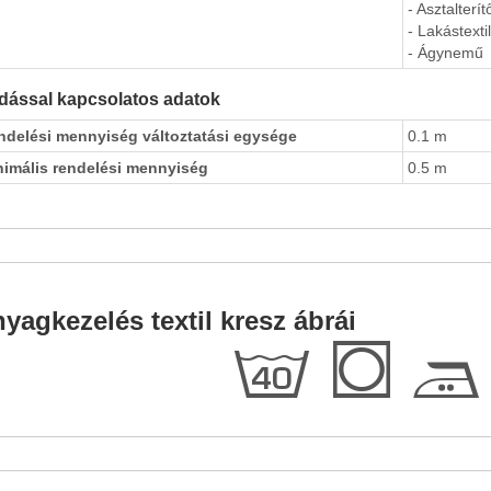
- Asztalterít
- Lakástextil
- Ágynemű
dással kapcsolatos adatok
ndelési mennyiség változtatási egysége
0.1 m
nimális rendelési mennyiség
0.5 m
yagkezelés textil kresz ábrái
h
Q
E