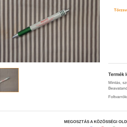
Törzsvá
Termék l
Mintás, sz
Beavatan
Foltvarrók
MEGOSZTÁS A KÖZÖSSÉGI OL