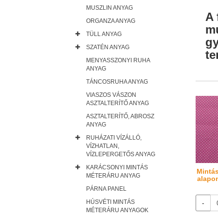
MUSZLIN ANYAG
A 
ORGANZA ANYAG
mu
TÜLL ANYAG
gy
SZATÉN ANYAG
te
MENYASSZONYI RUHA
ANYAG
TÁNCOSRUHA ANYAG
VIASZOS VÁSZON
ASZTALTERÍTŐ ANYAG
ASZTALTERÍTŐ, ABROSZ
ANYAG
RUHÁZATI VÍZÁLLÓ,
VÍZHATLAN,
VÍZLEPERGETŐS ANYAG
KARÁCSONYI MINTÁS
Mintá
MÉTERÁRU ANYAG
alapon
PÁRNA PANEL
HÚSVÉTI MINTÁS
-
MÉTERÁRU ANYAGOK