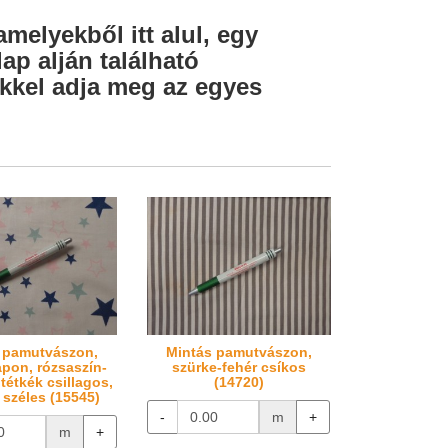
amelyekből itt alul, egy
ap alján található
lekkel adja meg az egyes
 pamutvászon,
Mintás pamutvászon,
apon, rózsaszín-
szürke-fehér csíkos
tétkék csillagos,
(14720)
 széles (15545)
-
m
+
m
+