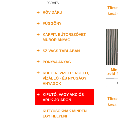
PARAFA
Törzsv
RÖVIDÁRU
kosáré
FÜGGÖNY
KÁRPIT, BÚTORSZÖVET,
MŰBŐR ANYAG
SZIVACS TÁBLÁBAN
PONYVA ANYAG
Min
KÜLTÉRI VÍZLEPERGETŐ,
zöld-
VÍZÁLLÓ - ÉS NYUGÁGY
-
ANYAGOK
KIFUTÓ, VAGY AKCIÓS
Törzsv
ÁRUK JÓ ÁRON
kosáré
KUTYUSOKNAK MINDEN
EGY HELYEN!