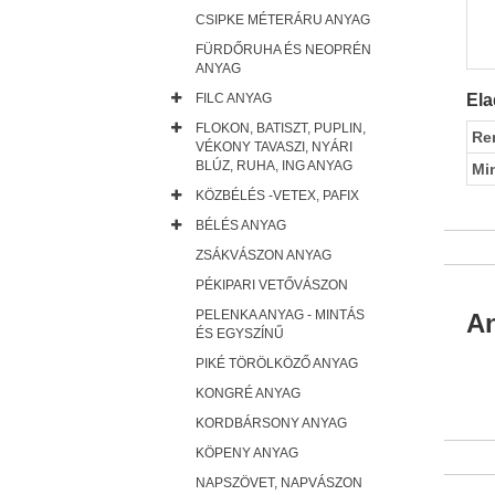
CSIPKE MÉTERÁRU ANYAG
FÜRDŐRUHA ÉS NEOPRÉN
ANYAG
FILC ANYAG
Ela
FLOKON, BATISZT, PUPLIN,
Re
VÉKONY TAVASZI, NYÁRI
BLÚZ, RUHA, ING ANYAG
Mi
KÖZBÉLÉS -VETEX, PAFIX
BÉLÉS ANYAG
ZSÁKVÁSZON ANYAG
PÉKIPARI VETŐVÁSZON
PELENKA ANYAG - MINTÁS
An
ÉS EGYSZÍNŰ
PIKÉ TÖRÖLKÖZŐ ANYAG
KONGRÉ ANYAG
KORDBÁRSONY ANYAG
KÖPENY ANYAG
NAPSZÖVET, NAPVÁSZON